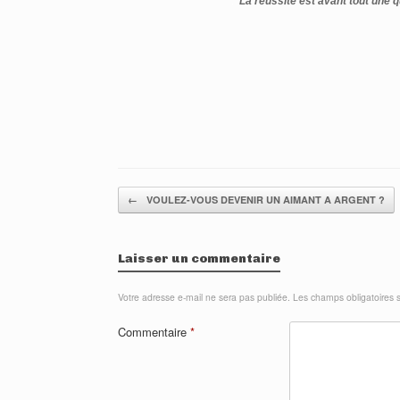
.
"La réussite est avant tout une
Post navigation
←
VOULEZ-VOUS DEVENIR UN AIMANT A ARGENT ?
Laisser un commentaire
Votre adresse e-mail ne sera pas publiée.
Les champs obligatoires 
Commentaire
*