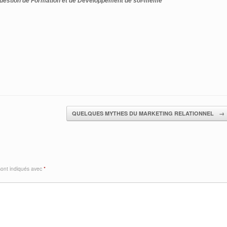
 question de Formation et de Développement de soi-même"
QUELQUES MYTHES DU MARKETING RELATIONNEL
→
sont indiqués avec
*