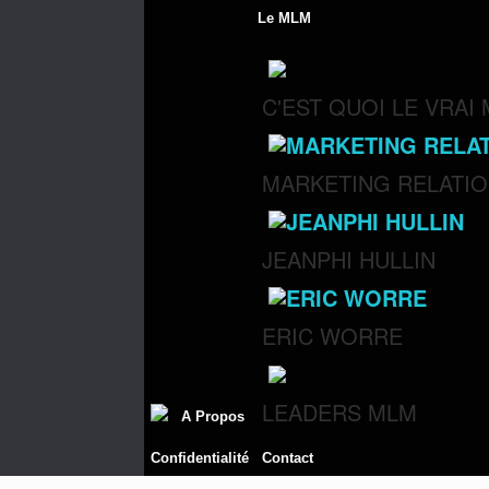
Skip
Le MLM
to
content
C'EST QUOI LE VRAI
MARKETING RELATI
JEANPHI HULLIN
ERIC WORRE
LEADERS MLM
A Propos
Confidentialité
Contact