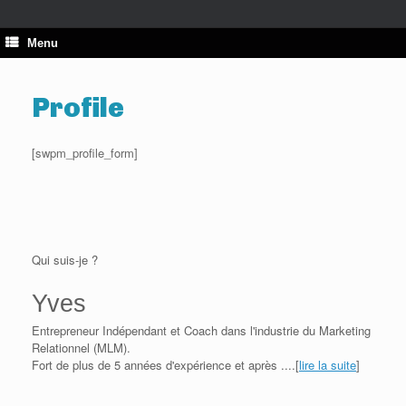
Skip
to
content
Menu
Profile
[swpm_profile_form]
Qui suis-je ?
Y
ves
Entrepreneur Indépendant et Coach dans l'industrie du Marketing
Relationnel (MLM).
Fort de plus de 5 années d'expérience et après ....[
lire la suite
]