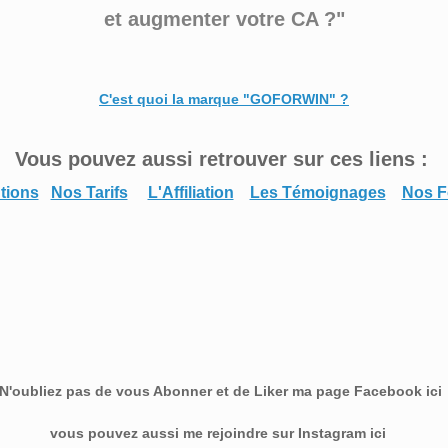
et augmenter votre CA ?
"
C'est quoi la marque "GOFORWIN" ?
Vous pouvez aussi retrouver sur ces liens :
tions
Nos Tarifs
L'Affiliation
Les Témoignages
Nos F
N'oubliez pas de vous Abonner et de Liker ma page Facebook ic
vous pouvez aussi me rejoindre sur Instagram ici