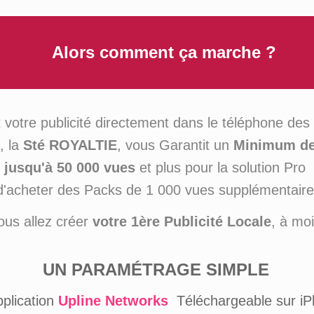
Alors comment ça marche ?
 votre publicité directement dans le téléphone de
, la
Sté ROYALTIE
, vous Garantit un
Minimum de 
jusqu'à 50 000 vues
et plus pour la solution Pro
é d'acheter des Packs de 1 000 vues supplémentair
ous allez créer
votre 1ère Publicité Locale
, à mo
UN PARAMÉTRAGE SIMPLE
pplication
Upline Networks
Téléchargeable sur i