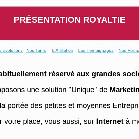
Skip
to
content
PRÉSENTATION ROYALTIE
s Évolutions
Nos Tarifs
L'Affiliation
Les Témoignages
Nos Forma
abituellement réservé aux grandes soci
posons une solution "Unique" de
Marketin
la portée des petites et moyennes Entrepri
ir votre place, vous aussi, sur
Internet
à mo