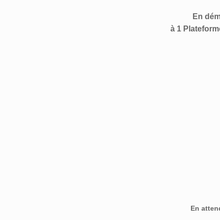
Skip
to
En dém
content
à 1 Platefor
En atten