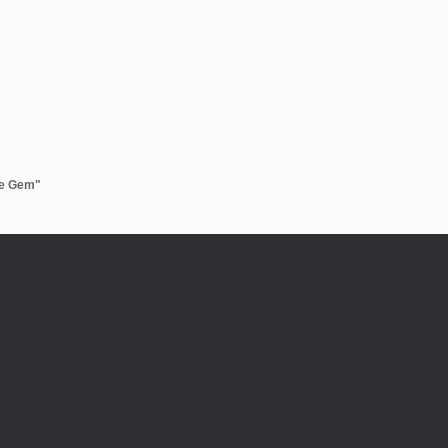
i
ie Gem"