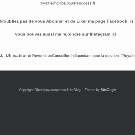
royaltie@globalpowersuccess.fr
N'oubliez pas de vous Abonner et de Liker ma page Facebook ic
vous pouvez aussi me rejoindre sur Instagram ici
J. Utilisateur &
Revendeur/Conseiller Indépendant pour la solution
"Royalt
Copyright Globalpowersuccess.fr le Blog
Theme by
SiteOrigin