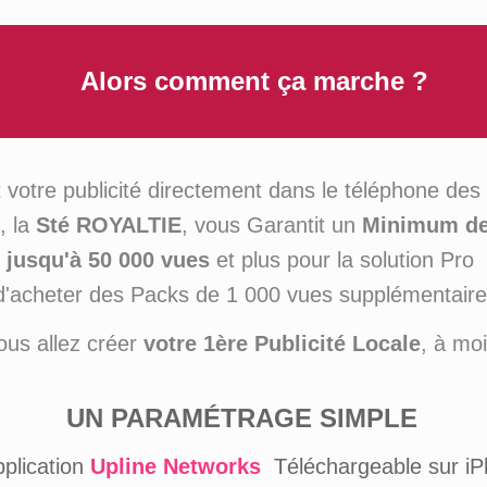
Alors comment ça marche ?
 votre publicité directement dans le téléphone de
, la
Sté ROYALTIE
, vous Garantit un
Minimum de 
jusqu'à 50 000 vues
et plus pour la solution Pro
é d'acheter des Packs de 1 000 vues supplémentair
ous allez créer
votre 1ère Publicité Locale
, à mo
UN PARAMÉTRAGE SIMPLE
pplication
Upline Networks
Téléchargeable sur i