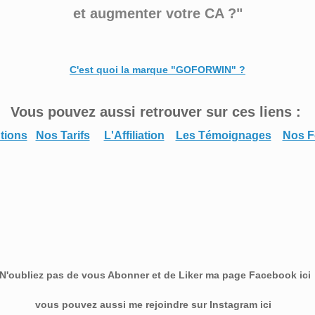
et augmenter votre CA ?
"
C'est quoi la marque "GOFORWIN" ?
Vous pouvez aussi retrouver sur ces liens :
tions
Nos Tarifs
L'Affiliation
Les Témoignages
Nos F
N'oubliez pas de vous Abonner et de Liker ma page Facebook ic
vous pouvez aussi me rejoindre sur Instagram ici