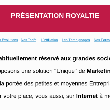
Skip
to
content
PRÉSENTATION ROYALTIE
s Évolutions
Nos Tarifs
L'Affiliation
Les Témoignages
Nos Forma
abituellement réservé aux grandes soci
posons une solution "Unique" de
Marketin
la portée des petites et moyennes Entrepri
ir votre place, vous aussi, sur
Internet
à mo