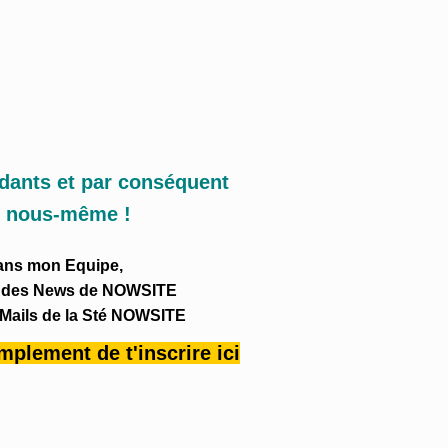
Skip
to
content
ants et par conséquent
e nous-même !
ans mon Equipe,
mé des News de NOWSITE
s Mails de la Sté NOWSITE
simplement de t'inscrire ici