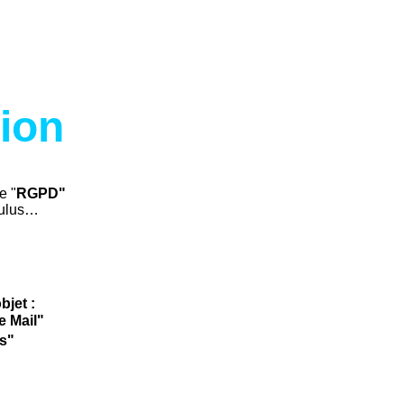
tion
e "
RGPD"
voulus…
bjet :
e Mail"
ès"