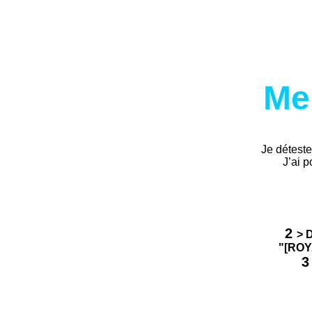
Skip
to
content
Mer
Je déteste
J’ai p
2
> 
"[ROYA